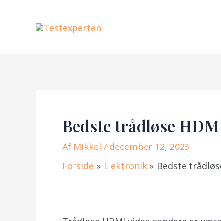
Gå
til
indholdet
Bedste trådløse HDMI
Af
Mikkel
/ december 12, 2023
Forside
Elektronik
Bedste trådløs