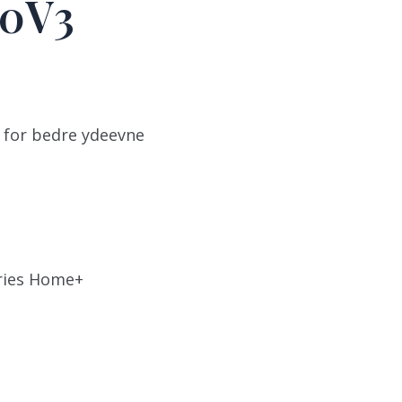
00V3
l for bedre ydeevne
Aries Home+