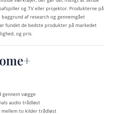
fulde værktøjer, der gør det muligt at sende
oafspiller og TV eller projektor. Produkterne på
på baggrund af research og gennemgået
i har fundet de bedste produkter på markedet
ighed, og pris.
Home+
fod gennem vægge
als audio trådløst
 mellem to kilder trådløst