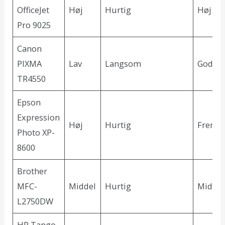
OfficeJet
Høj
Hurtig
Høj
Pro 9025
Canon
PIXMA
Lav
Langsom
God
TR4550
Epson
Expression
Høj
Hurtig
Fremr
Photo XP-
8600
Brother
MFC-
Middel
Hurtig
Midde
L2750DW
HP Tango