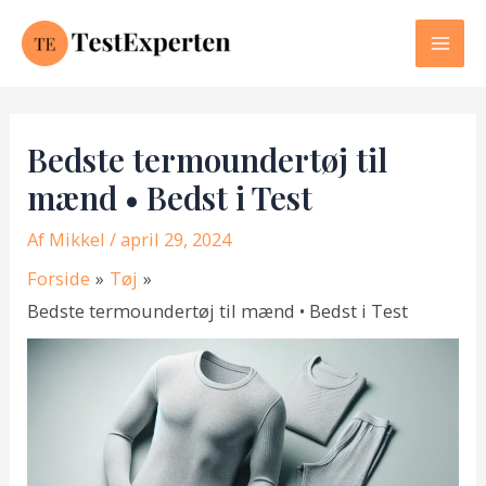
Gå
til
Mai
indholdet
Men
Bedste termoundertøj til
mænd • Bedst i Test
Af
Mikkel
/ april 29, 2024
Forside
Tøj
Bedste termoundertøj til mænd • Bedst i Test