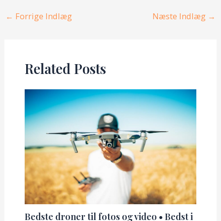
Post
←
Forrige Indlæg
Næste Indlæg
→
navigation
Related Posts
Bedste droner til fotos og video • Bedst i