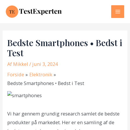
Gå
til
Mai
indholdet
Men
Bedste Smartphones • Bedst i
Test
Af
Mikkel
/ juni 3, 2024
Forside
Elektronik
Bedste Smartphones • Bedst i Test
Vi har gennem grundig research samlet de bedste
produkter på markedet. Her er en samling af de