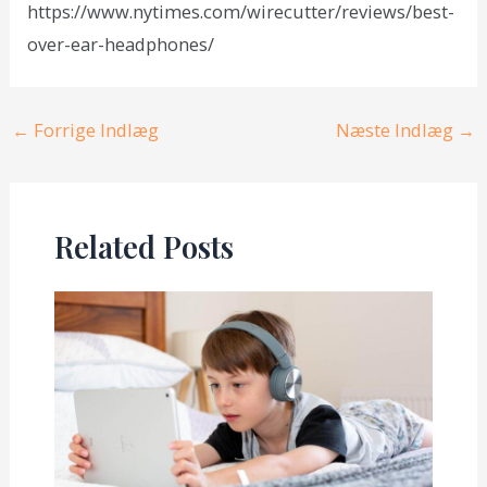
https://www.nytimes.com/wirecutter/reviews/best-
over-ear-headphones/
Post
←
Forrige Indlæg
Næste Indlæg
→
navigation
Related Posts