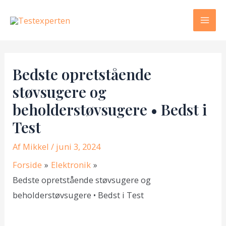
Gå
til
Mai
indholdet
Men
Bedste opretstående
støvsugere og
beholderstøvsugere • Bedst i
Test
Af
Mikkel
/ juni 3, 2024
Forside
Elektronik
Bedste opretstående støvsugere og
beholderstøvsugere • Bedst i Test