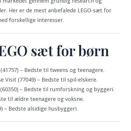
på markedet gennem grundig research og
der. Her er de mest anbefalede LEGO-sæt for
ed forskellige interesser.
LEGO sæt for børn
(41757) – Bedste til tweens og teenagere.
 Visit (77049) – Bedste til spil-elskere.
(60350) – Bedste til rumforskning og byggeri.
ste til ældre teenagere og voksne.
) – Bedste alsidige husbyggeri.