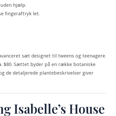
 uden hjælp.
e fingeraftryk let.
avanceret sæt designet til tweens og teenagere.
a. $80. Sættet byder på en række botaniske
og de detaljerede plantebeskrivelser giver
g Isabelle’s House