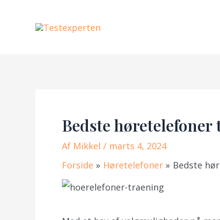
Gå
til
indholdet
Bedste høretelefoner t
Af
Mikkel
/ marts 4, 2024
Forside
Høretelefoner
Bedste høre