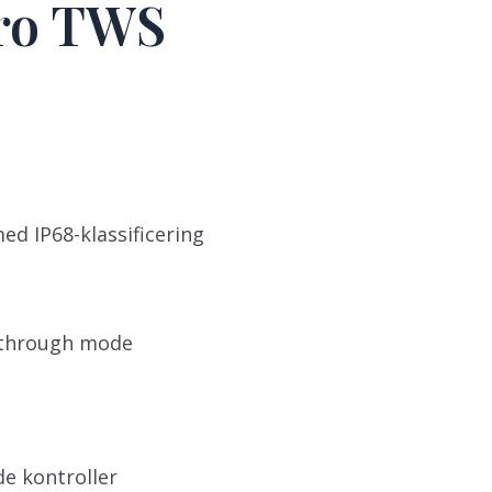
ero TWS
d IP68-klassificering
r-through mode
e kontroller