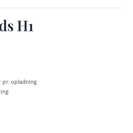
ds H1
r pr. opladning
ting