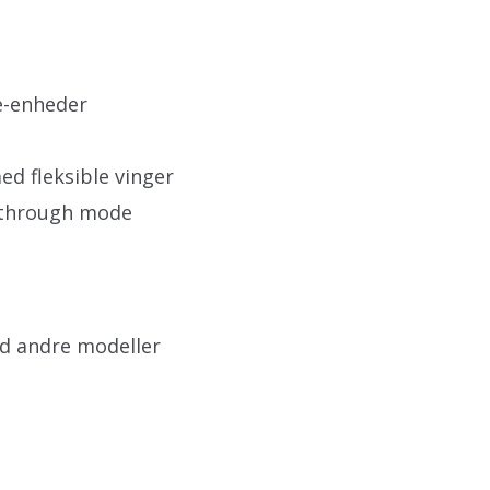
e-enheder
d fleksible vinger
r-through mode
nd andre modeller