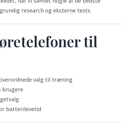
edet, har vi samlet nogle af de bedste
 grundig research og eksterne tests.
øretelefoner til
overordnede valg til træning
le-brugere
dgetvalg
r batterilevetid