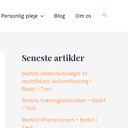
Søg
Personlig pleje
Blog
Om os
Seneste artikler
Bedste sikkerhedsnøgle til
multifaktor-autentificering •
Bedst i Test
Bedste træningselastikker • Bedst
i Test
Bedste iPhone-covers • Bedst i
Test