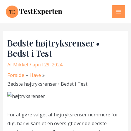
Gå
til
Mai
indholdet
Men
Bedste højtryksrenser •
Bedst i Test
Af
Mikkel
/ april 29, 2024
Forside
Have
Bedste højtryksrenser • Bedst i Test
For at gøre valget af højtryksrenser nemmere for
dig, har vi samlet en oversigt over de bedste