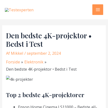
Gå
til
Mai
indholdet
Men
Den bedste 4K-projektor •
Bedst i Test
Af
Mikkel
/ september 2, 2024
Forside
Elektronik
Den bedste 4K-projektor • Bedst i Test
Top 2 bedste 4K-projektorer
Epson Home Cinema LS11000 – Bedste all-